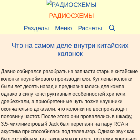
Перейти
к
РАДИОСХЕМЫ
содержимому
Разделы
Меню
Расчеты
Что на самом деле внутри китайских
колонок
Давно собирался разобрать на запчасти старые китайские
колонки ноунеймового производителя. Куплены колонки
были лет десять назад и предназначались для компа,
однако в силу конструктивных особенностей хрипели,
дребезжали, а приобретенные чуть позже наушники
окончательно доказали, что колонки не воспроизводят
половину частот. После этого они провалялись в шкафу,
3.5-миллиметровый Jack был перепаян на пару RCA и
акустика приспособилась под телевизор. Однако звук как
был отстойным, так таковым и остался, поэтому довольно