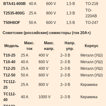
BTA41-600B
40 A
600 V
1,5 В
TO-218
TO-
T2535-800G
25 A
800 V
1,3 В
220AB
T50H6OF
50 A
600 V
1,5 В
TO-247
Советские (российские) симисторы (ток 20А+)
Макс.
Макс.
Напр.
Модель
Корпус
ток
напр.
упр.
Т10-25
25 A
400 V
2–3 В
Металл (УШ)
Т10-40
40 A
600 V
2–3 В
Металл (УШ)
Т12-25
25 A
400 V
2–3 В
Металл (УШ)
Т12-50
50 A
600 V
2–3 В
Металл (УШ)
ТС112-
25 A
800 V
2–3 В
Керамика
25
ТС112-
40 A
1000 V
2–3 В
Керамика
40