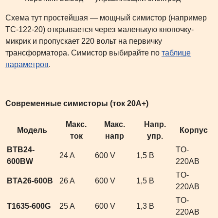
Схема тут простейшая — мощный симистор (например
ТС-122-20) открывается через маленькую кнопочку-
микрик и пропускает 220 вольт на первичку
трансформатора. Симистор выбирайте по
таблице
параметров
.
Современные симисторы (ток 20А+)
Макс.
Макс.
Напр.
Модель
Корпус
ток
напр
упр.
BTB24-
TO-
24 A
600 V
1,5 В
600BW
220AB
TO-
BTA26-600B
26 A
600 V
1,5 В
220AB
TO-
T1635-600G
25 A
600 V
1,3 В
220AB