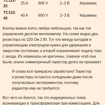
ТС122-
25 A
600 V
2–3 В
Керамика
25
ТС122-
40 A
800 V
2–3 В
Керамика
40
Кнопку можно взять любую небольшую, так как ток
управления десятки миллиампер. На схеме видно два
резистора по 220 Ом 2 Вт. Тот что между катодом и
управляющим электродом нужен для удержания в
закрытом состоянии, а второй ограничивает подачу тока
с анода. Их номиналы не критичны, главное чтоб они
были, иначе симметричный тиристор долго не проживёт.
И снова всё прекрасно заработало! Тиристор
и резисторы остаются холодными даже после
получасовых экспериментов, поэтому
радиатор ему не требуется.
Вот чего он боится, так это индукционных токов
возникающих в трансформаторе при коммутациях. Для