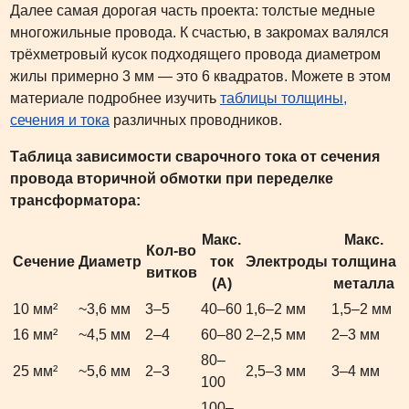
Далее самая дорогая часть проекта: толстые медные
многожильные провода. К счастью, в закромах валялся
трёхметровый кусок подходящего провода диаметром
жилы примерно 3 мм — это 6 квадратов. Можете в этом
материале подробнее изучить
таблицы толщины,
сечения и тока
различных проводников.
Таблица зависимости сварочного тока от сечения
провода вторичной обмотки при переделке
трансформатора:
Макс.
Макс.
Кол-во
Сечение
Диаметр
ток
Электроды
толщина
витков
(А)
металла
10 мм²
~3,6 мм
3–5
40–60
1,6–2 мм
1,5–2 мм
16 мм²
~4,5 мм
2–4
60–80
2–2,5 мм
2–3 мм
80–
25 мм²
~5,6 мм
2–3
2,5–3 мм
3–4 мм
100
100–