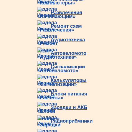
Развлечения
Ремонт схем
Аудиотехника
Автовеломото
Сигнализации
Калькуляторы
Блоки питания
Зарядки и АКБ
Радиоприёмники