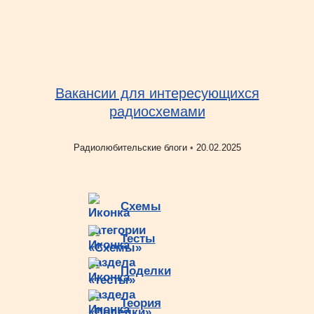
Вакансии для интересующихся
радиосхемами
Рубрики
Радиолюбительские блоги
•
20.02.2025
Схемы
Тесты
Поделки
Теория