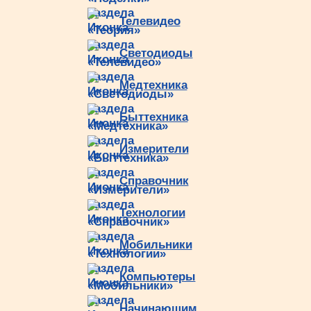
Телевидео
Светодиоды
Медтехника
Быттехника
Измерители
Справочник
Технологии
Мобильники
Компьютеры
Начинающим