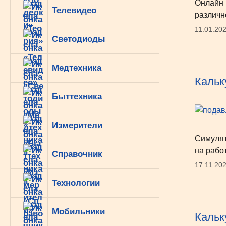
Онлайн 
Телевидео
различн
11.01.20
Светодиоды
Медтехника
Кальк
Быттехника
Измерители
Симулят
на рабо
Справочник
17.11.20
Технологии
Мобильники
Кальк