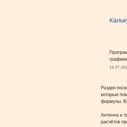
Кальк
Програм
графики
16.07.20
Раздел посв
которые пом
формулы. Вс
Антенна и т
расчётов пр