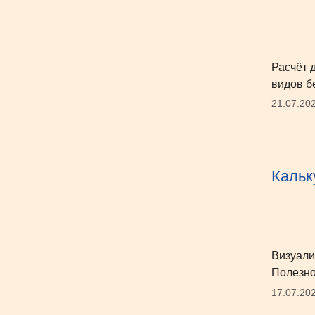
Расчёт д
видов б
21.07.20
Кальк
Визуали
Полезно
17.07.20