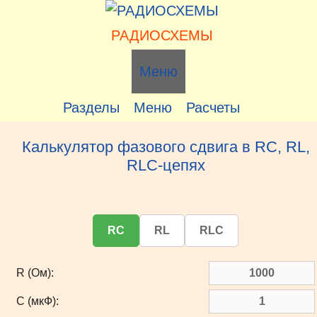
Перейти
к
РАДИОСХЕМЫ
содержимому
Меню
Разделы
Меню
Расчеты
Калькулятор фазового сдвига в RC, RL,
RLC-цепях
RC
RL
RLC
R (Ом):
C (мкФ):