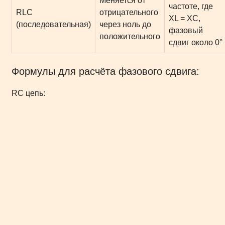
Меняется от
частоте, где
RLC
отрицательного
XL = XC,
(последовательная)
через ноль до
фазовый
положительного
сдвиг около 0°
Формулы для расчёта фазового сдвига:
RC цепь: