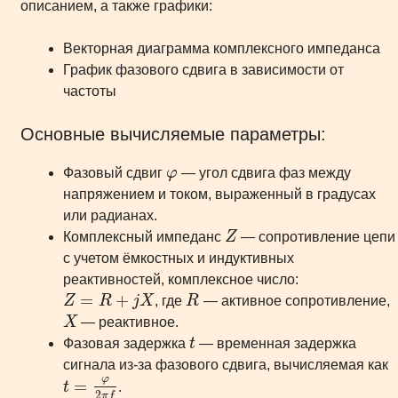
описанием, а также графики:
Векторная диаграмма комплексного импеданса
График фазового сдвига в зависимости от
частоты
Основные вычисляемые параметры:
Фазовый сдвиг
φ
— угол сдвига фаз между
напряжением и током, выраженный в градусах
или радианах.
Комплексный импеданс
Z
— сопротивление цепи
с учетом ёмкостных и индуктивных
реактивностей, комплексное число:
=
+
Z
R
j
X
, где
R
— активное сопротивление,
X
— реактивное.
Фазовая задержка
t
— временная задержка
сигнала из-за фазового сдвига, вычисляемая как
φ
=
t
.
2
π
f