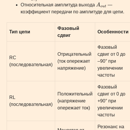
Относительная амплитуда выхода
A
—
o
u
t
коэффициент передачи по амплитуде для цепи.
Фазовый
Тип цепи
Особенности
сдвиг
Фазовый
Отрицательный
сдвиг от 0 до
RC
(ток опережает
–90° при
(последовательная)
напряжение)
увеличении
частоты
Фазовый
Положительный
сдвиг от 0 до
RL
(напряжение
+90° при
(последовательная)
опережает ток)
увеличении
частоты
Резонанс на