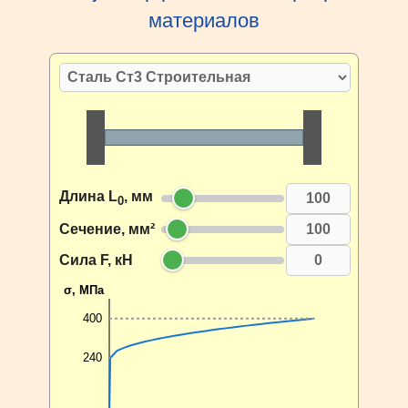
материалов
Длина L
, мм
0
Сечение, мм²
Сила F, кН