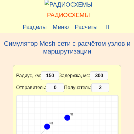
Перейти
к
РАДИОСХЕМЫ
содержимому
Разделы
Меню
Расчеты
Симулятор Mesh-сети с расчётом узлов и
маршрутизации
Радиус, км:
Задержка, мс:
Отправитель:
Получатель: