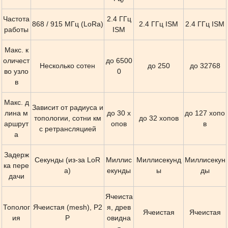
Частота
2.4 ГГц
868 / 915 МГц (LoRa)
2.4 ГГц ISM
2.4 ГГц ISM
работы
ISM
Макс. к
оличест
до 6500
Несколько сотен
до 250
до 32768
во узло
0
в
Макс. д
Зависит от радиуса и
лина м
до 30 х
до 127 хопо
топологии, сотни км
до 32 хопов
аршрут
опов
в
с ретрансляцией
а
Задерж
Секунды (из-за LoR
Миллис
Миллисекунд
Миллисекун
ка пере
a)
екунды
ы
ды
дачи
Ячеиста
Тополог
Ячеистая (mesh), P2
я, древ
Ячеистая
Ячеистая
ия
P
овидна