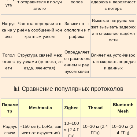
т отправителя к получ
хопов
адержка и вероятност
ута
ателю
ь потерь
Высокая нагрузка мо
Нагруз
Частота передачи и п
Зависит от т
жет вызывать задержк
ка на у
риёма сообщений кон
опологии и т
и и снижение надёжн
злы
кретным узлом
рафика
ости
Определяет
Топол
Структура связей меж
Влияет на устойчивос
ся располож
огия с
ду узлами (цепочка, зв
ть и скорость передач
ением и рад
ети
езда, ячеистая)
и данных
иусом связи
📊 Сравнение популярных протоколов
Параме
Bluetooth
Meshtastic
Zigbee
Thread
тр
Mesh
10–100
Радиус
~150 км (с LoRa, зав
10–30 м (2.4
10–30 м (2.
м (2.4 Г
связи
исит от окружения)
ГГц)
4 ГГц)
Гц)