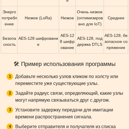
я
Энерго
Очень низкое
потребл
Низкое (LoRa)
Низкое
(оптимизиров
Среднее
ение
ано для IoT)
AES-12
AES-128, бе
Безопа
AES-128 шифровани
AES-128, под
8 шифр
зопасное со
сность
е
держка DTLS
ование
пряжение
🛠 Пример использования программы
Добавьте несколько узлов кликом по холсту или
переместите уже существующие узлы.
Задайте радиус связи, определяющий, какие узлы
могут напрямую связываться друг с другом.
Установите задержку передачи для имитации
времени распространения сигнала.
Выберите отправителя и получателя из списка