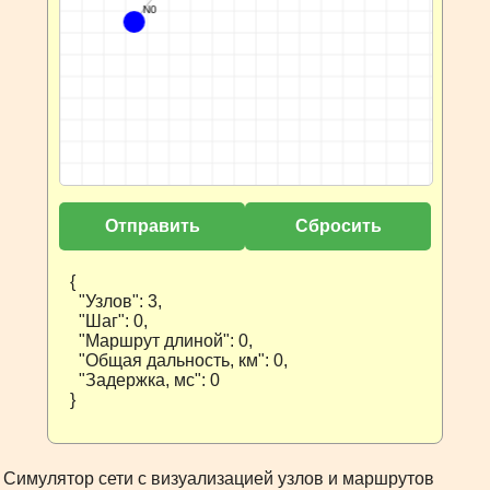
Отправить
Сбросить
{

  "Узлов": 3,

  "Шаг": 0,

  "Маршрут длиной": 0,

  "Общая дальность, км": 0,

  "Задержка, мс": 0

}
Симулятор сети с визуализацией узлов и маршрутов