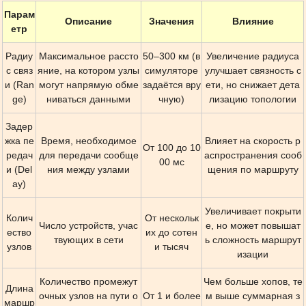
Парам
Описание
Значения
Влияние
етр
Радиу
Максимальное рассто
50–300 км (в
Увеличение радиуса
с связ
яние, на котором узлы
симуляторе
улучшает связность с
и (Ran
могут напрямую обме
задаётся вру
ети, но снижает дета
ge)
ниваться данными
чную)
лизацию топологии
Задер
жка пе
Время, необходимое
Влияет на скорость р
От 100 до 10
редач
для передачи сообще
аспространения сооб
00 мс
и (Del
ния между узлами
щения по маршруту
ay)
Увеличивает покрыти
Колич
От нескольк
Число устройств, учас
е, но может повышат
ество
их до сотен
твующих в сети
ь сложность маршрут
узлов
и тысяч
изации
Количество промежут
Чем больше хопов, те
Длина
очных узлов на пути о
От 1 и более
м выше суммарная з
маршр