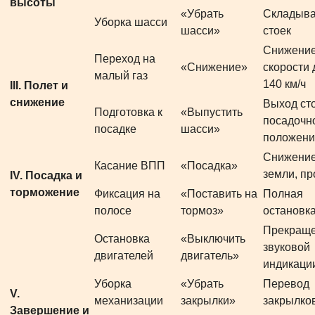
высоты
«Убрать
Складыв
Уборка шасси
шасси»
стоек
Снижени
Переход на
«Снижение»
скорости 
малый газ
140 км/ч
III. Полет и
снижение
Выход сто
Подготовка к
«Выпустить
посадочн
посадке
шасси»
положени
Снижение
Касание ВПП
«Посадка»
земли, пр
IV. Посадка и
торможение
Фиксация на
«Поставить на
Полная
полосе
тормоз»
остановк
Прекращ
Остановка
«Выключить
звуковой
двигателей
двигатель»
индикаци
Уборка
«Убрать
Перевод
V.
механизации
закрылки»
закрылков
Завершение и