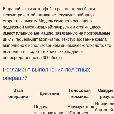
В правой части интерфейса расположены блоки
телеметрии, отображающие текущую приборную
скорость и высоту. Модель самолета оснащена
подвижной механизацией: закрылки и стойки шасси
имеют плавную анимацию, завязанную на программные
циклы requestAnimationFrame. Текстурирование крыла
выполнено с использованием динамического холста, что
позволяет выводить технические надписи
непосредственно на 3D-объект.
Регламент выполнения полетных
операций
Этап
Голосовая
Ожида
Действие
операции
команда
резуль
Инициали
Подача
«Аккумулятор»
бортовой
электропитания
/ «Питание»