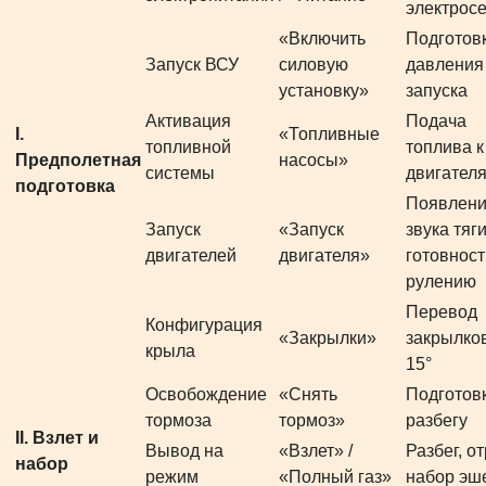
электросе
«Включить
Подготов
Запуск ВСУ
силовую
давления
установку»
запуска
Активация
Подача
I.
«Топливные
топливной
топлива к
Предполетная
насосы»
системы
двигател
подготовка
Появлен
Запуск
«Запуск
звука тяги
двигателей
двигателя»
готовност
рулению
Перевод
Конфигурация
«Закрылки»
закрылко
крыла
15°
Освобождение
«Снять
Подготовк
тормоза
тормоз»
разбегу
II. Взлет и
Вывод на
«Взлет» /
Разбег, о
набор
режим
«Полный газ»
набор эш