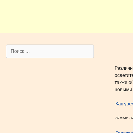
Перейти
к
содержимому
Поиск:
Различн
осветит
также о
новыми 
Как уве
30 июля, 2