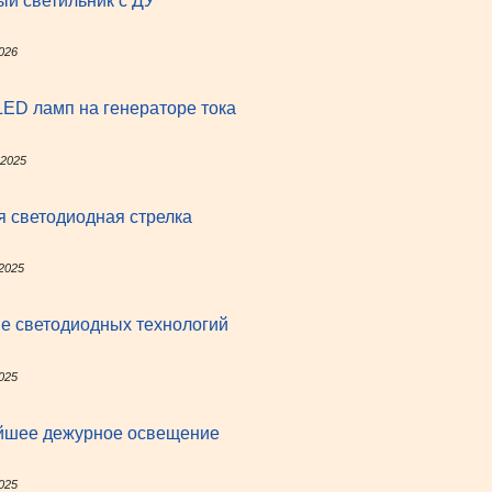
й светильник с ДУ
026
ED ламп на генераторе тока
 2025
 светодиодная стрелка
 2025
е светодиодных технологий
025
йшее дежурное освещение
025