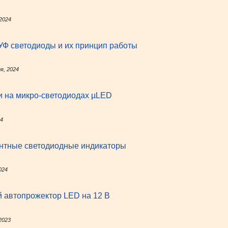
 2024
УФ светодиоды и их принцип работы
я, 2024
и на микро-светодиодах µLED
24
ентные светодиодные индикаторы
024
 автопрожектор LED на 12 В
2023