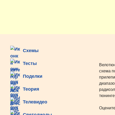
Перейти
к
содержимому
Схемы
Тесты
Велотюн
схема п
Поделки
прилепи
диапазо
Теория
радиоэл
тюнинге
Телевидео
Оцените
Светодиоды