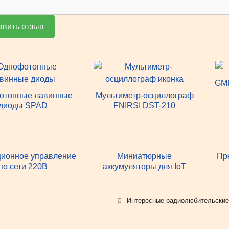
авить отзыв
GMR
отонные лавинные
Мультиметр-осциллограф
диоды SPAD
FNIRSI DST-210
ционное управление
Миниатюрные
Пр
по сети 220В
аккумуляторы для IoT
Рубрики
Интересные радиолюбительские