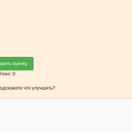
авить оценку
йтинг:
0
одскажете что улучшить?