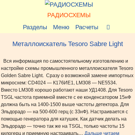
Перейти
к
РАДИОСХЕМЫ
содержимому
Разделы
Меню
Расчеты
Металлоискатель Tesoro Sabre Light
Вся информация по самостоятельному изготовлению и
настройке схемы промышленного металлоискателя Tesoro
Golden Sabre Light. Сразу о возможной замене импортных
микросхем: CD4024 — К176ИЕ1, LM308 — NE5534.
Вместо LM308 хорошо работают наши УД1408. Для Tesoro
TSGL частота приемной вместе с ее конденсатором 15нФ
должна быть на 1400-1500 выше частоты детектора. Для
Эльдорадо — на 500-600 герц (с 33нФ). Настраивается с
помощью генератора для катушек. Как датчик делать на
Эльдорадо — точно так же на TSGL, только частоты 15
килогерц и приемную настраивать…
Дальше читаем