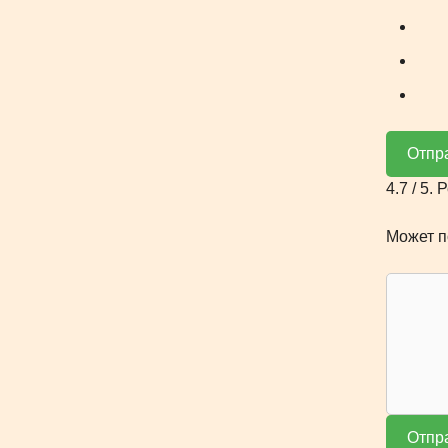
Отпр
4.7
/ 5. 
Может п
Отпр