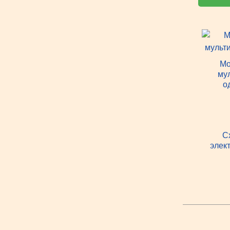
Мо
му
о
С
элек