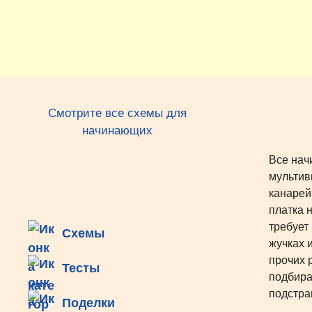
Перейти
к
содержимому
Смотрите все схемы для
начинающих
Все нач
мультив
канарей
платка 
требует
Схемы
жучках 
прочих 
Тесты
подбира
подстра
Поделки