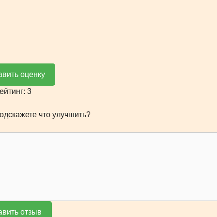
авить оценку
Рейтинг:
3
одскажете что улучшить?
авить отзыв