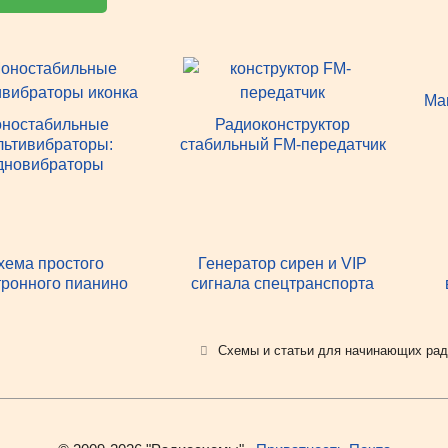
Ма
ностабильные
Радиоконструктор
льтивибраторы:
стабильный FM-передатчик
дновибраторы
хема простого
Генератор сирен и VIP
тронного пианино
сигнала спецтранспорта
Рубрики
Схемы и статьи для начинающих ра