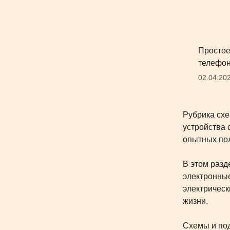
Простое
телефон
02.04.20
Рубрика схе
устройства 
опытных пол
В этом разд
электронные
электрическ
жизни.
Схемы и под