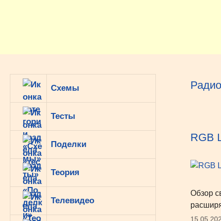
Перейти
к
содержимому
Радио
Схемы
Тесты
RGB L
Поделки
Теория
Обзор с
Телевидео
расширя
15.05.20