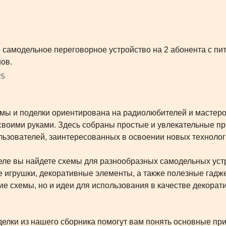
 самодельное переговорное устройство на 2 абонента с пи
ов.
25
мы и поделки ориентирована на радиолюбителей и мастеро
своими руками. Здесь собраны простые и увлекательные прое
ьзователей, заинтересованных в освоении новых технолог
еле вы найдете схемы для разнообразных самодельных устр
 игрушки, декоративные элементы, а также полезные гадже
ие схемы, но и идеи для использования в качестве декора
елки из нашего сборника помогут вам понять основные при