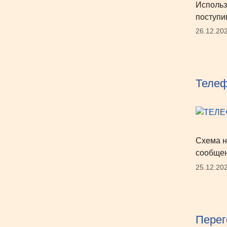
Использ
поступи
26.12.20
Телеф
Схема н
сообщен
25.12.20
Перег