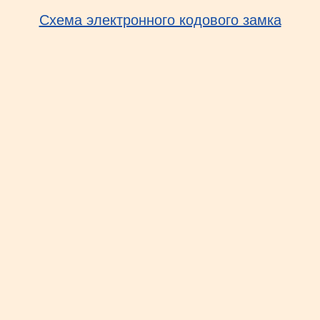
Схема электронного кодового замка
Ультразвуковая охрана двора от животных