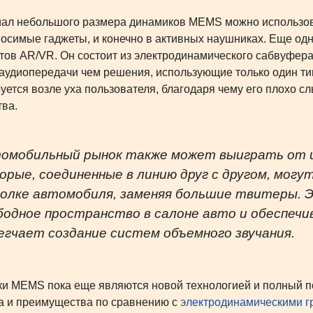
ал небольшого размера динамиков MEMS можно использоват
носимые гаджеты, и конечно в активных наушниках. Еще о
тов AR/VR. Он состоит из электродинамического сабвуфера
аудиопередачи чем решения, использующие только один тип
уется возле уха пользователя, благодаря чему его плохо 
тва.
омобильный рынок также может выиграть от 
орые, соединенные в линию друг с другом, мог
олке автомобиля, заменяя большие твитеры. 
бодное пространство в салоне авто и обеспечи
егчает создание систем объемного звучания.
и MEMS пока еще являются новой технологией и полный по
а и преимущества по сравнению с
электродинамическими г