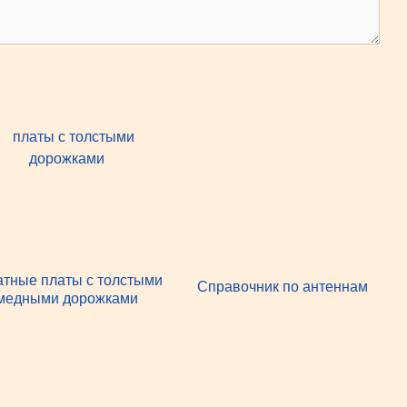
атные платы с толстыми
Справочник по антеннам
медными дорожками