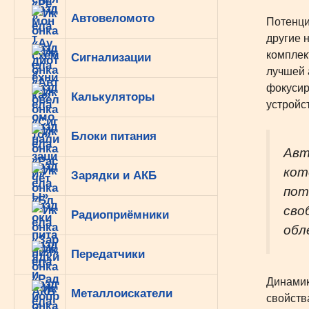
Автовеломото
Потенци
другие 
комплек
Сигнализации
лучшей 
фокусир
Калькуляторы
устройс
Блоки питания
Авт
кот
Зарядки и АКБ
пот
сво
Радиоприёмники
обл
Передатчики
Динамик
Металлоискатели
свойств