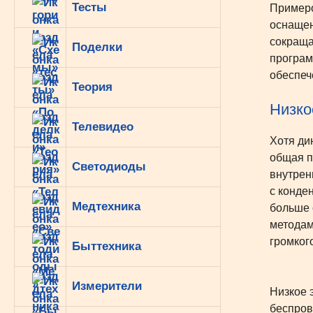
Тесты
Примеро
оснащен
сокраща
Поделки
програм
обеспеч
Теория
Низко
Телевидео
Хотя ди
общая п
Светодиоды
внутрен
с конде
Медтехника
больше 
методам
громког
Быттехника
Измерители
Низкое 
беспров