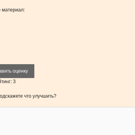
 материал:
авить оценку
йтинг:
3
одскажете что улучшить?