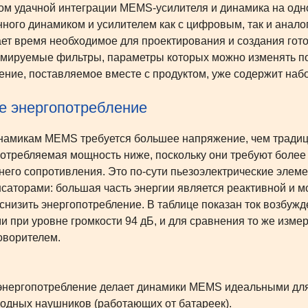
м удачной интеграции MEMS-усилителя и динамика на одно
ного динамиком и усилителем как с цифровым, так и анал
ет время необходимое для проектирования и создания гото
мируемые фильтры, параметры которых можно изменять по
ение, поставляемое вместе с продуктом, уже содержит наб
е энергопотребление
намикам MEMS требуется большее напряжение, чем традиц
отребляемая мощность ниже, поскольку они требуют более 
него сопротивления. Это по-сути пьезоэлектрические элем
нсаторами: большая часть энергии является реактивной и м
снизить энергопотребление. В таблице показан ток возб
и при уровне громкости 94 дБ, и для сравнения то же изм
оворителем.
энергопотребление делает динамики MEMS идеальными для 
одных наушников (работающих от батареек).