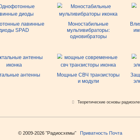
отонные лавинные
Моностабильные
Вли
диоды SPAD
мультивибраторы:
им
одновибраторы
тальные антенны
Мощные СВЧ транзисторы
Защ
и модули
эл
Рубрики
Теоретические основы радиоэле
© 2009-2026 "Радиосхемы"
Приватность
Почта