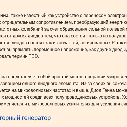
анна
, также известный как устройство с переносом электр
с отрицательным сопротивлением, преобразующий энергию 
астотных колебаний за счет образования сильной полевой 
тся от других диодов тем, что она состоит только из полупр
ство диодов состоят как из областей, легированных P, так и
жет выпрямлять переменное напряжение, как другие диоды
овать термин TED.
нна представляет собой простой метод генерации микроволн
ьзованием одного диодного элемента. Из-за своих высокоч
уется на микроволновых частотах и выше. Диод Ганна может
х мощностей среди всех полупроводниковых устройств. Хот
рименяется и в микроволновых усилителях для усиления си
торный генератор