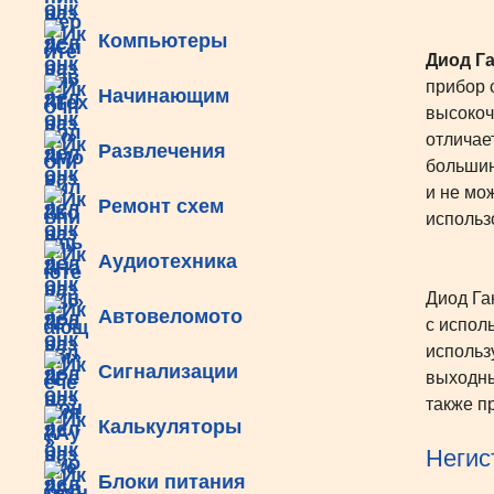
Компьютеры
Диод Г
прибор 
Начинающим
высокоч
отличае
Развлечения
большин
и не мо
Ремонт схем
использ
Аудиотехника
Диод Га
Автовеломото
с испол
использ
Сигнализации
выходны
также п
Калькуляторы
Негис
Блоки питания