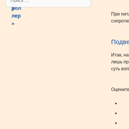
При пит
сопроти
Подве
Итак, н
лишь пр
суть во
Оцените