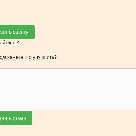
авить оценку
Рейтинг:
4
одскажете что улучшить?
авить отзыв