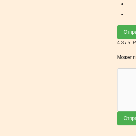
Отпр
4.3
/ 5. 
Может п
Отпр