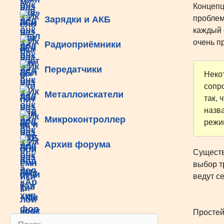
Концепц
проблем
Зарядки и АКБ
каждый 
очень п
Радиоприёмники
Передатчики
Неко
сопр
Металлоискатели
так,
назва
Микроконтроллер
режи
Архив форума
Существ
выбор т
ведут с
Простей
Поиск: