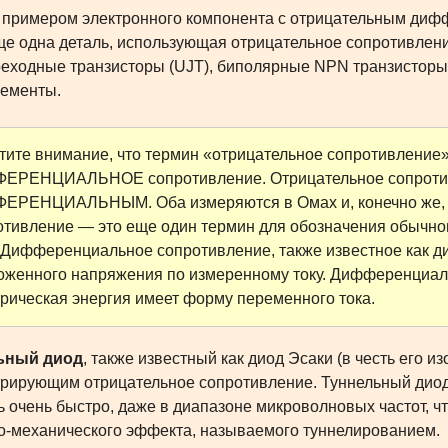
примером электронного компонента с отрицательным диф
ще одна деталь, использующая отрицательное сопротивление
еходные транзисторы (UJT), биполярные NPN транзисторы 
ементы.
тите внимание, что термин «отрицательное сопротивление»
ЕРЕНЦИАЛЬНОЕ сопротивление. Отрицательное сопроти
ЕРЕНЦИАЛЬНЫМ. Оба измеряются в Омах и, конечно же, с
отивление — это еще один термин для обозначения обычног
 Дифференциальное сопротивление, также известное как д
оженного напряжения по измеренному току. Дифференциаль
трическая энергия имеет форму переменного тока.
ьный диод
, также известный как диод Эсаки (в честь его 
рирующим отрицательное сопротивление. Туннельный диод 
ь очень быстро, даже в диапазоне микроволновых частот, 
о-механического эффекта, называемого туннелированием.