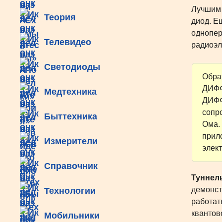
Лучшим 
Теория
диод. Е
однопер
Телевидео
радиоэл
Светодиоды
Обра
ДИФФ
Медтехника
ДИФФ
сопр
Быттехника
Ома.
прил
Измерители
элек
Справочник
Туннел
демонст
Технологии
работат
квантов
Мобильники