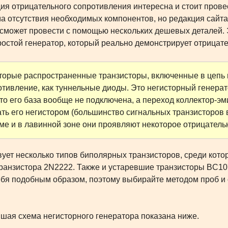
ия отрицательного сопротивления интересна и стоит провес
а отсутствия необходимых компонентов, но редакция сайта
сможет провести с помощью нескольких дешевых деталей. Э
ростой генератор, который реально демонстрирует отрица
торые распространенные транзисторы, включенные в цепь 
отивление, как туннельные диоды. Это негисторный генера
 что его база вообще не подключена, а переход коллектор-
ть его негистором (большинство сигнальных транзисторов в
ме и в лавинной зоне они проявляют некоторое отрицатель
ует несколько типов биполярных транзисторов, среди кот
ранзистора 2N2222. Также и устаревшие транзисторы BC107
ебя подобным образом, поэтому выбирайте методом проб и 
шая схема негисторного генератора показана ниже.