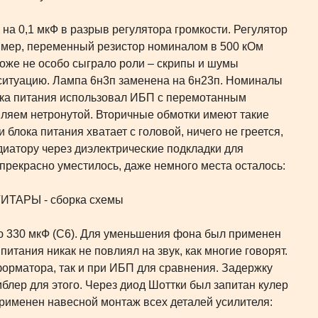
а 0,1 мкФ в разрыв регулятора громкости. Регулятор
ример, переменный резистор номиналом в 500 кОм
оже не особо сыграло роли – скрипы и шумы
л ситуацию. Лампа 6н3п заменена на 6н23п. Номиналы
лока питания использовал ИБП с перемотанным
ляем нетронутой. Вторичные обмотки имеют такие
и блока питания хватает с головой, ничего не греется,
диатору через диэлектрические подкладки для
прекрасно уместилось, даже немного места осталось:
ю 330 мкФ (С6). Для уменьшения фона был применен
итания никак не повлиял на звук, как многие говорят.
орматора, так и при ИБП для сравнения. Задержку
мблер для этого. Через диод Шоттки был запитан кулер
 Применен навесной монтаж всех деталей усилителя: