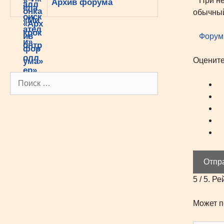
При нео
Архив форума
обычный
Форум
Оцените
Поиск:
Отпр
5
/ 5. Ре
Может п