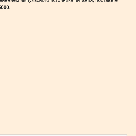
енением импульсного источника питания, поставьте
000
.