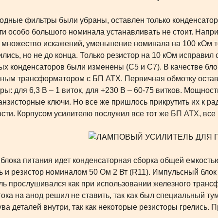
дные фильтры были убраны, оставлен только конденсатор н
ти особо большого номинала устанавливать не стоит. Нап
 множество искажений, уменьшение номинала на 100 кОм т
лись, но не до конца. Только резистор на 10 кОм исправи
ых конденсаторов были изменены (С5 и С7). В качестве б
ным трансформатором с БП ATX. Первичная обмотку остав
ы: для 6,3 В – 1 виток, для +230 В – 60-75 витков. Мощност
анзисторные ключи. Но все же пришлось прикрутить их к ра
сти. Корпусом усилителю послужил все тот же БП ATX, все 
лока питания идет конденсаторная сборка общей емкость
ь и резистор номиналом 50 Ом 2 Вт (R11). Импульсный блок п
ль прослушивался как при использовании железного трансф
тока на анод решил не ставить, так как был специальный ту
ува деталей внутри, так как некоторые резисторы грелись.