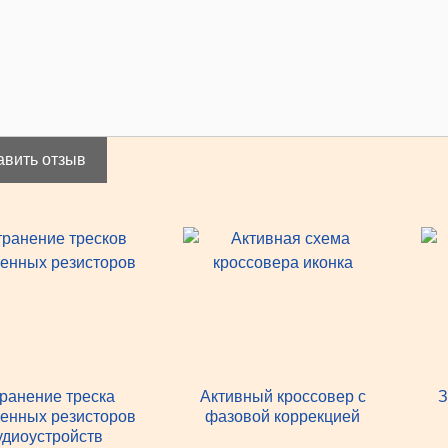
авить отзыв
ранение треска
Активный кроссовер с
З
енных резисторов
фазовой коррекцией
удиоустройств