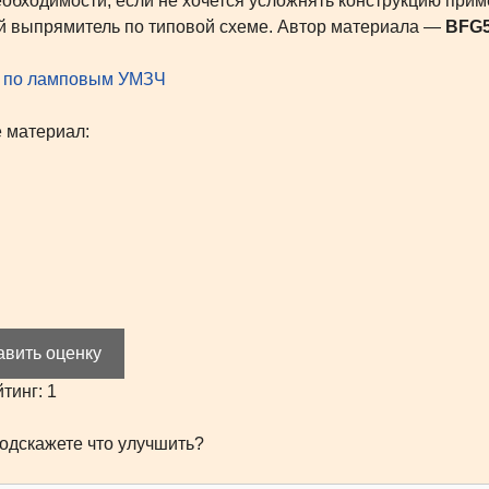
бходимости, если не хочется усложнять конструкцию прим
 выпрямитель по типовой схеме. Автор материала —
BFG5
 по ламповым УМЗЧ
 материал:
авить оценку
йтинг:
1
одскажете что улучшить?