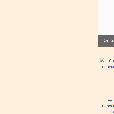
Отпр
Уст
перем
а