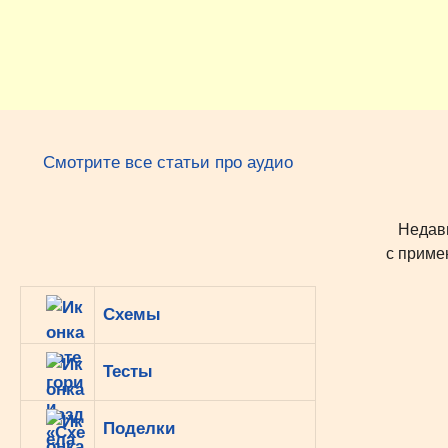
Перейти
к
содержимому
Смотрите все статьи про аудио
Недавно
с приме
Схемы
Тесты
Поделки