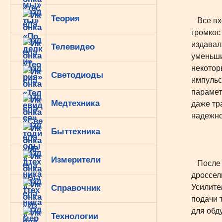
Теория
Все вхо
громкос
издавал
Телевидео
уменьши
некотор
Светодиоды
импульс
параметр
Медтехника
даже тр
надежно
Быттехника
Измерители
После б
дроссел
Усилите
Справочник
подачи 
для обд
Технологии