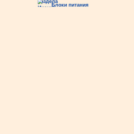
Блоки питания
Зарядки и АКБ
Радиоприёмники
Передатчики
Металлоискатели
Микроконтроллер
Архив форума
Поиск: