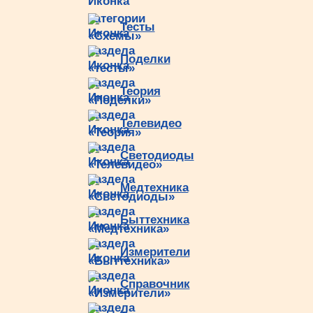
Тесты
Поделки
Теория
Телевидео
Светодиоды
Медтехника
Быттехника
Измерители
Справочник