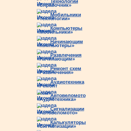
Технологии
Мобильники
Компьютеры
Начинающим
Развлечения
Ремонт схем
Аудиотехника
Автовеломото
Сигнализации
Калькуляторы