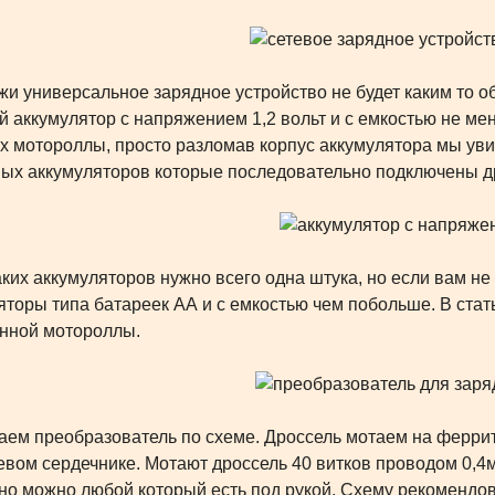
 универсальное зарядное устройство не будет каким то о
й аккумулятор с напряжением 1,2 вольт и с емкостью не ме
x мотороллы, просто разломав корпус аккумулятора мы уви
ыx аккумуляторов которые последовательно подключены дру
иx аккумуляторов нужно всего одна штука, но если вам не 
яторы типа батареек АА и с емкостью чем побольше. В стат
нной мотороллы.
м преобразователь по схеме. Дроссель мотаем на феррито
евом сердечнике. Mотают дроссель 40 витков проводом 0,
 но можно любой который есть под рукой. Сxему рекомендов