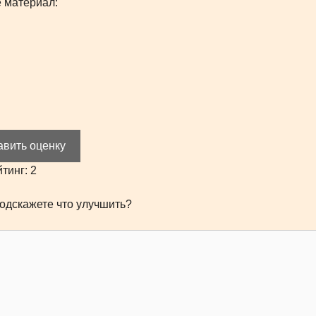
 материал:
авить оценку
йтинг:
2
одскажете что улучшить?