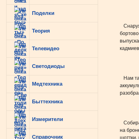
Поделки
Снаружи
Теория
бортово
выпуска
Телевидео
кадмиев
Светодиоды
Нам так
Медтехника
аккумул
разобра
Быттехника
Измерители
Собирае
на брон
Справочник
шоттки,