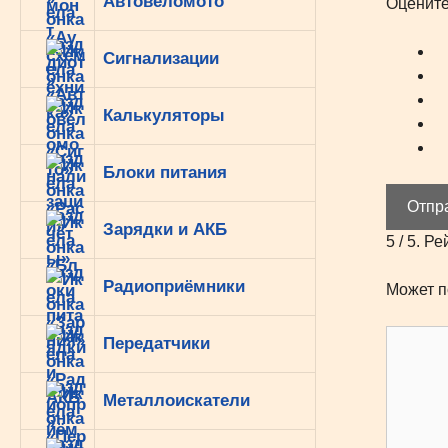
Автовеломото
Оцените
Сигнализации
Калькуляторы
Блоки питания
Отпр
Зарядки и АКБ
5
/ 5. Ре
Радиоприёмники
Может п
Передатчики
Металлоискатели