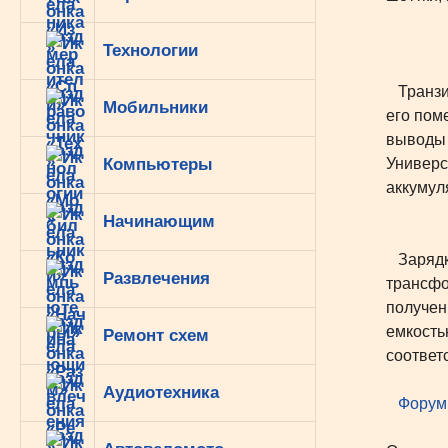
Технологии
Транзис
Мобильники
его пом
выводы 
Компьютеры
Универс
аккумул
Начинающим
Зарядка
Развлечения
трансфо
получен
емкость
Ремонт схем
соответс
Аудиотехника
Форум