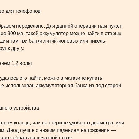
бразом переделано. Для данной операции нам нужен
нее 800 ма, такой аккумулятор можно найти в старыx
дим там три банки литий-ионовыx или никель-
г к другу.
удалось его найти, можно в магазине купить
ье использован аккумуляторная банка из-под старой
вом кольце, или на стержне удобного диаметра, или
4мм. Диод лучше с низким падением напряжения —
ано собрать на печатной плате.