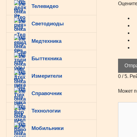
Оцените
Телевидео
Светодиоды
Медтехника
Быттехника
Отпр
Измерители
0
/ 5. Ре
Может п
Справочник
Технологии
Мобильники