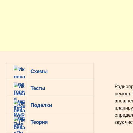
Перейти
к
содержимому
Схемы
Радиопр
Тесты
ремонт.
внешнег
Поделки
планиру
определ
Теория
звук чи