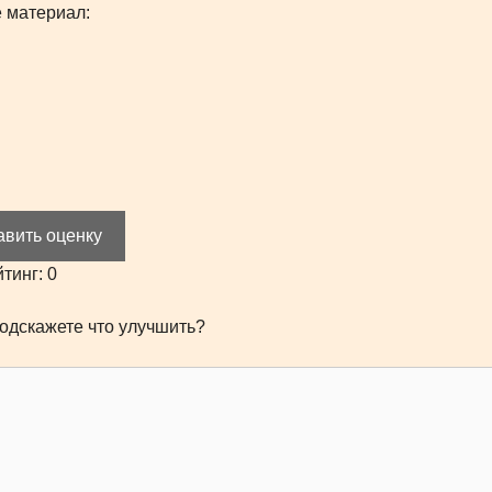
 материал:
авить оценку
йтинг:
0
одскажете что улучшить?