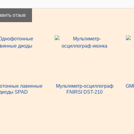
авить отзыв
отонные лавинные
Мультиметр-осциллограф
GMR
диоды SPAD
FNIRSI DST-210