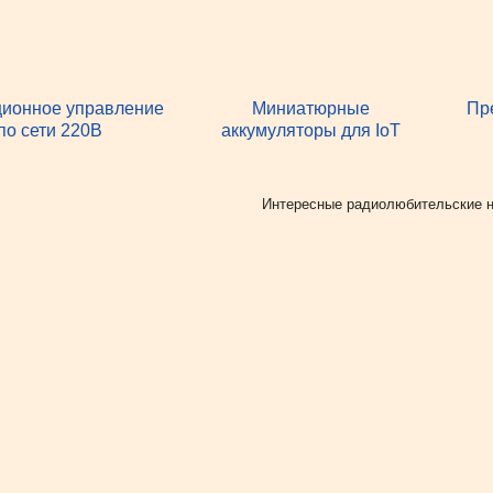
ционное управление
Миниатюрные
Пр
по сети 220В
аккумуляторы для IoT
Рубрики
Интересные радиолюбительские н