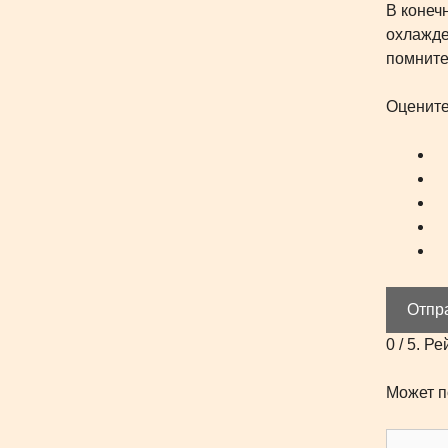
В конеч
охлажде
помните
Оцените
Отпр
0
/ 5. Ре
Может п