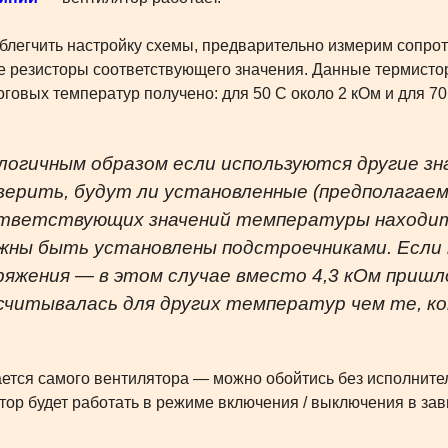
блегчить настройку схемы, предварительно измерим сопро
 резисторы соответствующего значения. Данные термистор
оговых температур получено: для 50 C около 2 кОм и для 70
логичным образом если используются другие з
верить, будут ли установленные (предполагае
тветствующих значений температуры находить
жны быть установлены подстроечниками. Если
ряжения — в этом случае вместо 4,3 кОм пришло
считывалась для других температур чем те, к
ается самого вентилятора — можно обойтись без исполните
тор будет работать в режиме включения / выключения в за