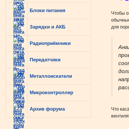
Блоки питания
Чтобы о
обычные
Зарядки и АКБ
для пор
Радиоприёмники
Ана
про
Передатчики
соо
дол
Металлоискатели
нап
рас
Микроконтроллер
Архив форума
Что кас
вентиля