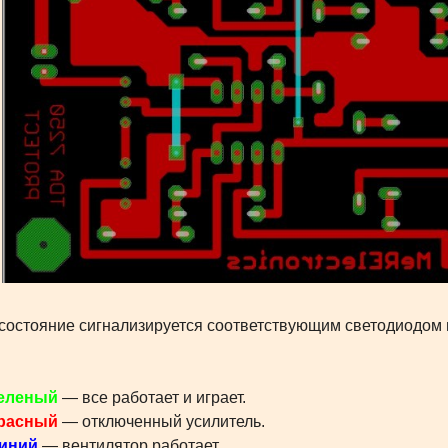
состояние сигнализируется соответствующим светодиодом 
еленый
— все работает и играет.
расный
— отключенный усилитель.
иний
— вентилятор работает.