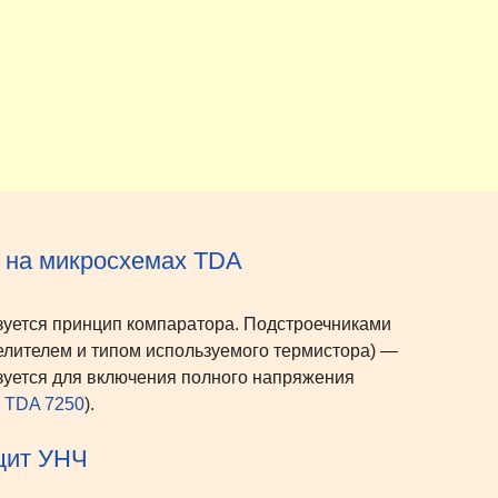
 на микросхемах TDA
зуется принцип компаратора. Подстроечниками
елителем и типом используемого термистора) —
ьзуется для включения полного напряжения
е
TDA 7250
).
щит УНЧ