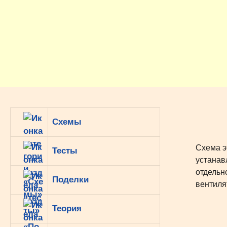
Перейти
к
содержимому
Схемы
Схема э
Тесты
устанав
отдельн
Поделки
вентиля
Теория