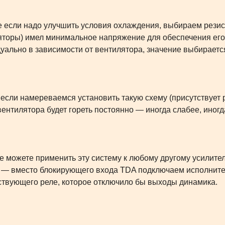
е если надо улучшить условия охлаждения, выбираем резист
яторы) имел минимальное напряжение для обеспечения его 
уально в зависимости от вентилятора, значение выбирается
 если намереваемся установить такую схему (присутствует 
вентилятора будет гореть постоянно — иногда слабее, иногд
е можете применить эту систему к любому другому усилите
 — вместо блокирующего входа TDA подключаем исполните
ствующего реле, которое отключило бы выходы динамика.