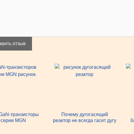
авить отзыв
GaN-транзисторы
Почему дугогасящий
серии MGN
реактор не всегда гасит дугу
б