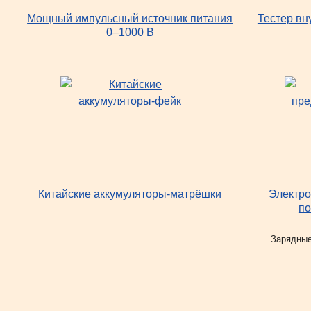
Мощный импульсный источник питания
Тестер вн
0–1000 В
Китайские аккумуляторы-матрёшки
Электро
по
Рубрики
Зарядные