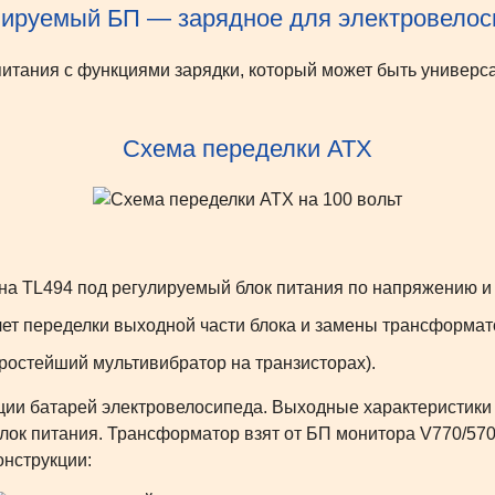
лируемый БП — зарядное для электровелос
итания с функциями зарядки, который может быть универ
Схема переделки ATX
а TL494 под регулируемый блок питания по напряжению и 
чет переделки выходной части блока и замены трансформат
простейший мультивибратор на транзисторах).
ии батарей электровелосипеда. Выходные характеристики 
 блок питания. Трансформатор взят от БП монитора V770/5
онструкции: