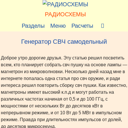
Перейти
к
РАДИОСХЕМЫ
содержимому
Разделы
Меню
Расчеты
Генератор СВЧ самодельный
Доброе утро дорогие друзья. Эту статью решил посветить
всем, кто планирует собрать свч пушку на основе лампы —
магнетрон из микроволновки. Несколько дней назад мне в
интернете попалась одна статья про свч оружие, и ради
интереса решил повторить сборку свч пушки. Как известно,
магнетроны имеют высокий к.п.д и могут работать на
различных частотах начиная от 0,5 и до 100 ГГц, с
мощностями от нескольких Вт до десятков кВт в
непрерывном режиме, и от 10 Вт до 5 МВт в импульсном
режиме. Правда при длительностях импульсов от долей,
до десятков микросекунд.