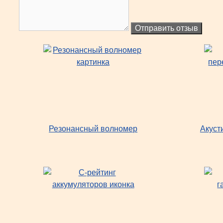
Отправить отзыв
Резонансный волномер
Акуст