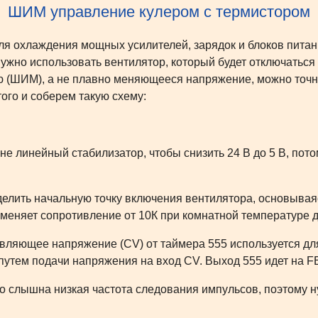
ШИМ управление кулером с термистором
я охлаждения мощных усилителей, зарядок и блоков питан
нужно использовать вентилятор, который будет отключаться
 (ШИМ), а не плавно меняющееся напряжение, можно точн
ого и соберем такую схему:
 не линейный стабилизатор, чтобы снизить 24 В до 5 В, по
делить начальную точку включения вентилятора, основываяс
меняет сопротивление от 10К при комнатной температуре д
равляющее напряжение (CV) от таймера 555 используется д
 путем подачи напряжения на вход CV. Выход 555 идет на F
о слышна низкая частота следования импульсов, поэтому н