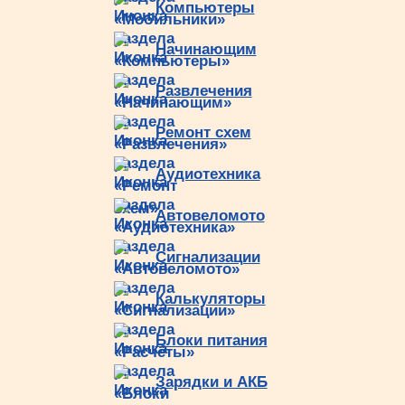
Компьютеры
Начинающим
Развлечения
Ремонт схем
Аудиотехника
Автовеломото
Сигнализации
Калькуляторы
Блоки питания
Зарядки и АКБ