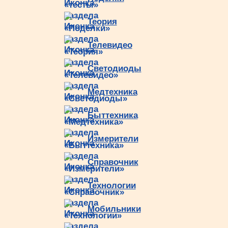
Теория
Телевидео
Светодиоды
Медтехника
Быттехника
Измерители
Справочник
Технологии
Мобильники