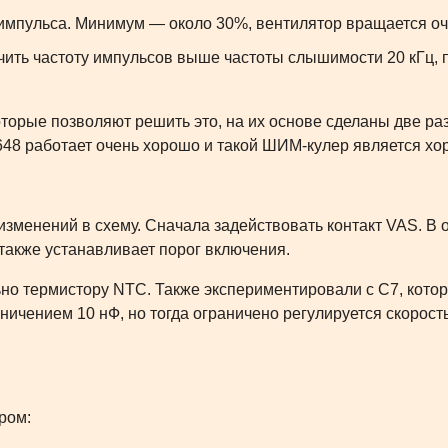
 импульса. Минимум — около 30%, вентилятор вращается о
ичить частоту импульсов выше частоты слышимости 20 кГц, 
орые позволяют решить это, на их основе сделаны две раз
C648 работает очень хорошо и такой ШИМ-кулер является х
зменений в схему. Сначала задействовать контакт VAS. В о
 также устанавливает порог включения.
льно термистору NTC. Также экспериментировали с C7, кот
раничением 10 нФ, но тогда ограничено регулируется скорос
ром: